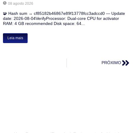
08 agosto 2026
🧩 Hash sum → cf85182b46867e89f13778fcc3adccd0 — Update
date: 2026-08-04VerifyProcessor: Dual-core CPU for activator
RAM: 4 GB recommended Disk space: 64...
Leia mais
PRÓXIMO