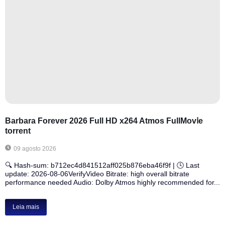
Barbara Forever 2026 Full HD x264 Atmos FullMov𝗂e
torrent
09 agosto 2026
🔍 Hash-sum: b712ec4d841512aff025b876eba46f9f | 🕓 Last
update: 2026-08-06VerifyVideo Bitrate: high overall bitrate
performance needed Audio: Dolby Atmos highly recommended for...
Leia mais