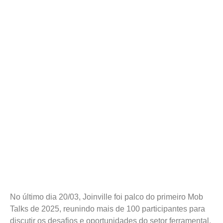
2025: O FUTURO DO
SETOR FERRAMENTAL
EM DEBATE! 🔧✨
No último dia 20/03, Joinville foi palco do primeiro Mob
Talks de 2025, reunindo mais de 100 participantes para
discutir os desafios e oportunidades do setor ferramental.