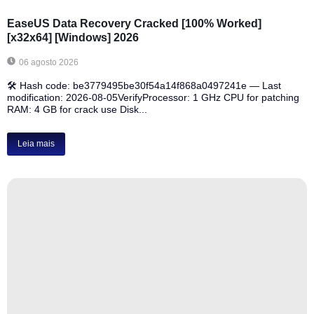
EaseUS Data Recovery Cracked [100% Worked]
[x32x64] [Windows] 2026
06 agosto 2026
🛠 Hash code: be3779495be30f54a14f868a0497241e — Last
modification: 2026-08-05VerifyProcessor: 1 GHz CPU for patching
RAM: 4 GB for crack use Disk...
Leia mais